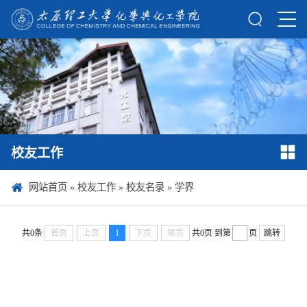
校友工作
网站首页
»
校友工作
»
校友名录
»
学界
共0条
首页
上页
1
下页
尾页
共0页
到第
页
跳转