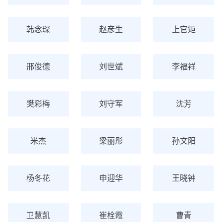
韩念琛
赵彦生
上官矩
邢俊德
刘世斌
李福祥
樊彩梅
刘守军
沈芳
米杰
梁丽彤
孙文阳
杨冬花
申迎华
王晓钟
卫慧凯
崔栓霞
曹青