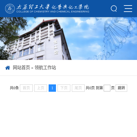
网站首页
»
领航工作站
共0条
首页
上页
1
下页
尾页
共0页
到第
页
跳转